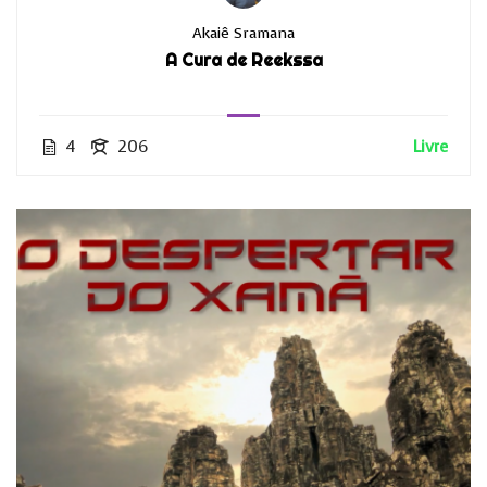
Akaiê Sramana
A Cura de Reekssa
4
206
Livre