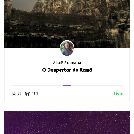
Akaiê Sramana
O Despertar do Xamã
8
181
Livre