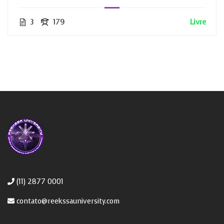
3
179
Livre
(11) 2877 0001
contato@reekssauniversity.com