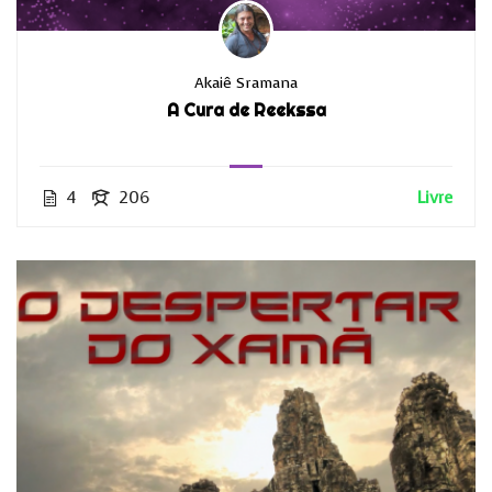
Akaiê Sramana
A Cura de Reekssa
4
206
Livre