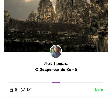
Akaiê Sramana
O Despertar do Xamã
8
181
Livre